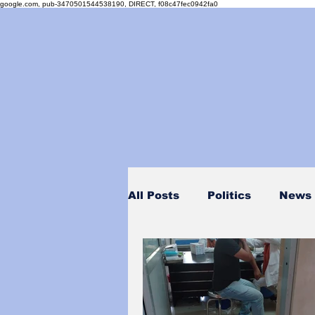
google.com, pub-3470501544538190, DIRECT, f08c47fec0942fa0
All Posts
Politics
News
Personality