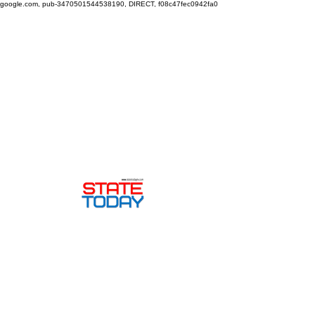
google.com, pub-3470501544538190, DIRECT, f08c47fec0942fa0