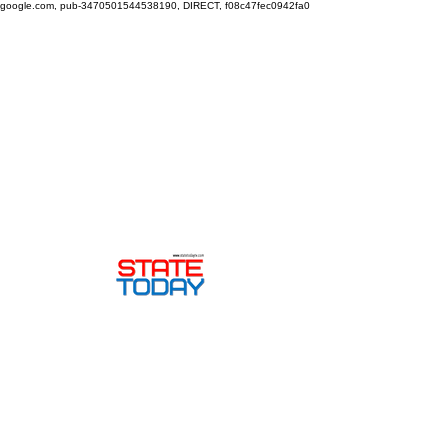
google.com, pub-3470501544538190, DIRECT, f08c47fec0942fa0