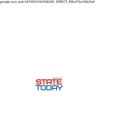
google.com, pub-3470501544538190, DIRECT, f08c47fec0942fa0