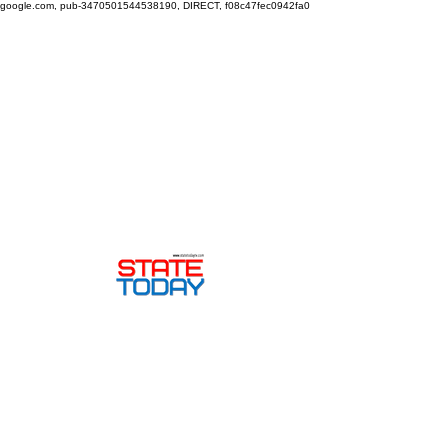
google.com, pub-3470501544538190, DIRECT, f08c47fec0942fa0