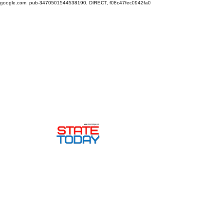
google.com, pub-3470501544538190, DIRECT, f08c47fec0942fa0