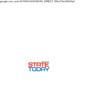
google.com, pub-3470501544538190, DIRECT, f08c47fec0942fa0