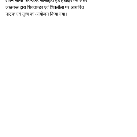
वोमेन सेल्फ डिपेन्डेन्ट सोसाइटी एंड हैंडीक्राफ्ट सेंटर 
लखनऊ द्वारा शिवताण्डव एवं शिवलीला पर आधारित 
नाटक एवं नृत्य का आयोजन किया गया। 