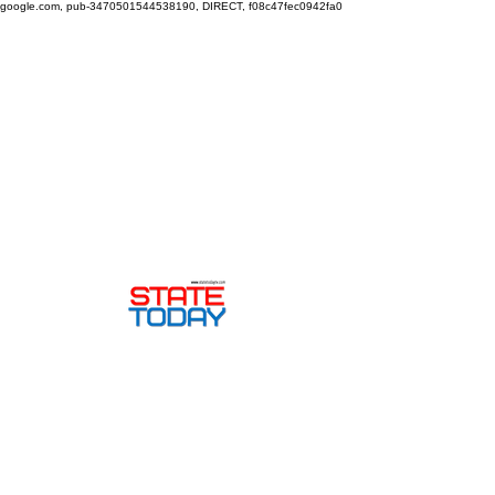
google.com, pub-3470501544538190, DIRECT, f08c47fec0942fa0