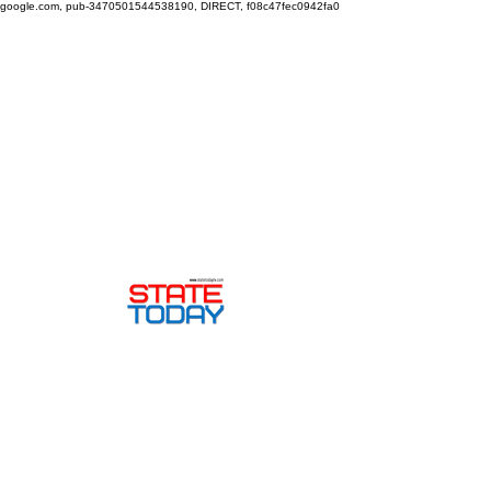
google.com, pub-3470501544538190, DIRECT, f08c47fec0942fa0