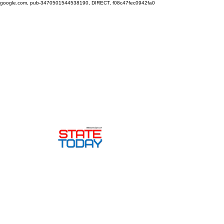
google.com, pub-3470501544538190, DIRECT, f08c47fec0942fa0