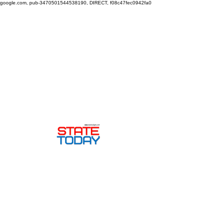
google.com, pub-3470501544538190, DIRECT, f08c47fec0942fa0