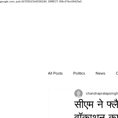
google.com, pub-3470501544538190, DIRECT, f08c47fec0942fa0
All Posts
Politics
News
O
chandrapratapsing
सीएम ने फ
वॉकाथन का 