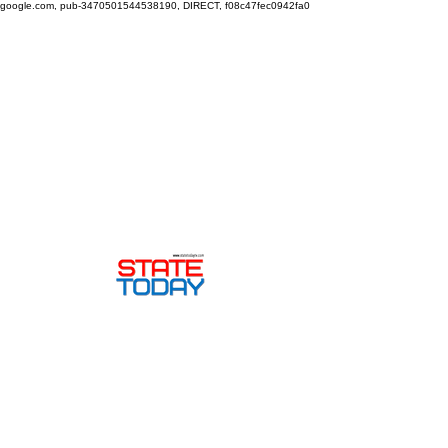
google.com, pub-3470501544538190, DIRECT, f08c47fec0942fa0