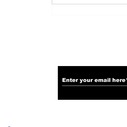
हिंदू समाज में समाप्त हो भेद भाव:
Narendra Thakur
Subscribe to Our N