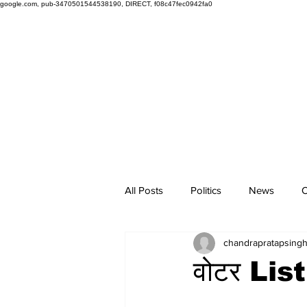
google.com, pub-3470501544538190, DIRECT, f08c47fec0942fa0
All Posts
Politics
News
O
chandrapratapsing
वोटर List म