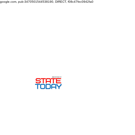
google.com, pub-3470501544538190, DIRECT, f08c47fec0942fa0