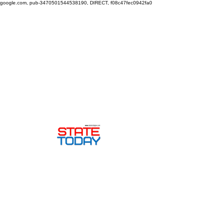
google.com, pub-3470501544538190, DIRECT, f08c47fec0942fa0