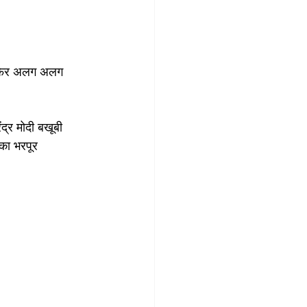
और फिर अलग अलग 
्र मोदी बखूबी 
का भरपूर 