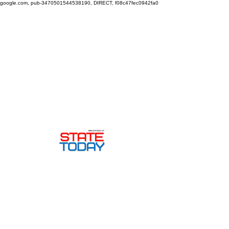
google.com, pub-3470501544538190, DIRECT, f08c47fec0942fa0