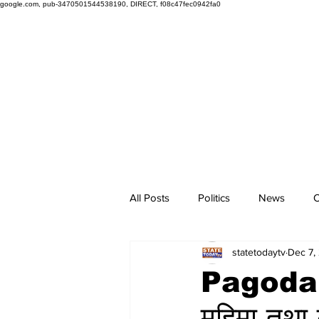
google.com, pub-3470501544538190, DIRECT, f08c47fec0942fa0
All Posts
Politics
News
O
statetodaytv
Dec 7,
Pagoda Pa
महिमा तथा 