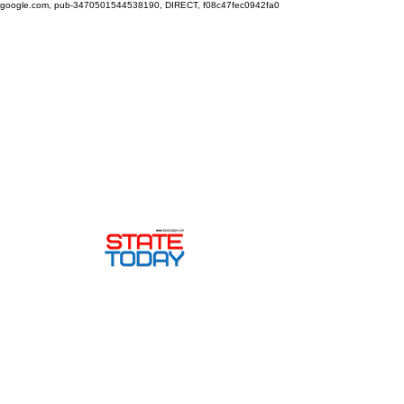
google.com, pub-3470501544538190, DIRECT, f08c47fec0942fa0