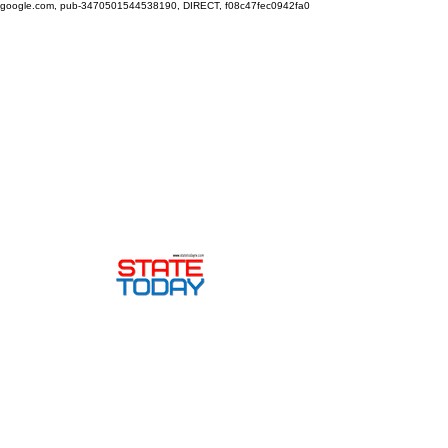
google.com, pub-3470501544538190, DIRECT, f08c47fec0942fa0