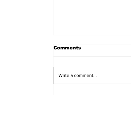
Comments
Write a comment...
हिंदू समाज में समाप्त हो भेद भाव:
Narendra Thakur
Subscribe to Our N