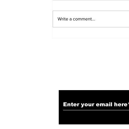
Write a comment...
हिंदू समाज में समाप्त हो भेद भाव:
Narendra Thakur
Subscribe to Our N