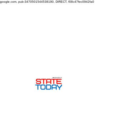
google.com, pub-3470501544538190, DIRECT, f08c47fec0942fa0