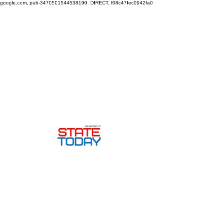
google.com, pub-3470501544538190, DIRECT, f08c47fec0942fa0