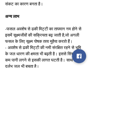
संकट का कारण बनता है।
अन्य लाभ
-फसल अवशेष से ढकी मिट्टी का तापमान नम होने से 
इसमें सूक्ष्मजीवों की सक्रियता बढ़ जाती है,जो अगली 
फसल के लिए सूक्ष्म पोषक तत्व मुहैया कराते हैं।
- अवशेष से ढकी मिट्टी की नमी संरक्षित रहने से भूमि 
के जल धारण की क्षमता भी बढ़ती है। इससे सिंचाई में 
कम पानी लगने से इसकी लागत घटती है। साथ ही 
दुर्लभ जल भी बचता है।
विकल्प
डंठल जलाने के बजाय उसे गहरी जोताई कर खेत में 
पलट कर सिंचाई कर दें। शीघ्र सड़न के लिए सिंचाई 
के पहले प्रति एकड़ 5 किग्रा यूरिया का छिड़काव कर 
सकते हैं। इसके लिए कल्चर भी उपलब्ध हैं।
cm yogi adityanath
uttar pradesh
farmers
agriculture
Uttar Pradesh