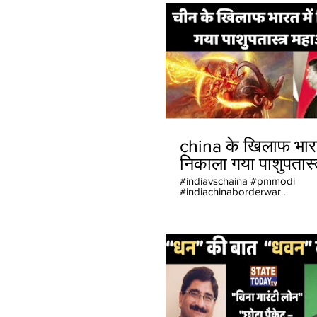
china के खिलाफ भारत
निकाला गया पाशुपतास्
महाअस्त्र
#indiavschaina #pmmodi
#indiachinaborderwar
@StateTodayTV @ UPVidhan
#StateTodayTV #HindiNews
#BreakingNews #Trending N
#ViralVideo #Live TV #India
#UttrakhandNews
#UttarPradeshNews
#EntertainmentNews #Politic