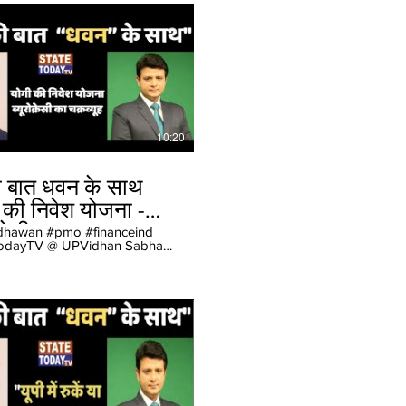
10:20
 बात धवन के साथ
 की निवेश योजना -
्रेसी का चक्रव्यूह"}
hawan #pmo #financeind
odayTV @ UPVidhan Sabha
odayTV #HindiNews
ngNews #Trending News
deo #Live TV #IndiaNews
handNews
radeshNews
inmentNews #Political News