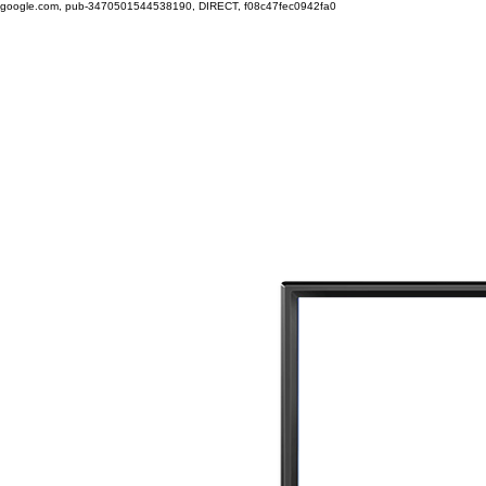
google.com, pub-3470501544538190, DIRECT, f08c47fec0942fa0