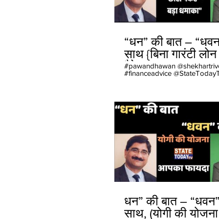
“धन” की बात – “धवन
साथ {बिना गारंटी लोन
पैकेट – बड़ा धमाका"}
#pawandhawan @shekhartriv
#financeadvice @StateTodayTV @
UPVidhan Sabha #StateTod
#HindiNews #BreakingNews
#Trending News #ViralVideo
#IndiaNews #UttrakhandNew
#UttarPradeshNews
#EntertainmentNews #Politic
धन” की बात – “धवन”
साथ, (योगी की योजना -