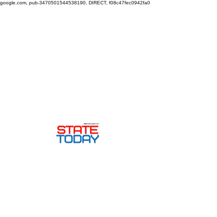
google.com, pub-3470501544538190, DIRECT, f08c47fec0942fa0