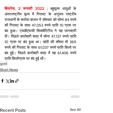
बिजनेस, 3 जनवरी 2022 : 
बहुमूल्य धातुओं के 
अंतरराष्ट्रीय मूल्य में गिरावट के अनुरूप राष्ट्रीय 
राजधानी के सर्राफा बाजार में सोमवार को सोना 84 रुपये 
की गिरावट के साथ 47,053 रुपये प्रति 10 ग्राम पर 
बंद हुआ। एचडीएफसी सिक्योरिटीज ने यह जानकारी 
दी। पिछले कारोबारी सत्र में सोना 47,137 रुपये प्रति 
10 ग्राम पर बंद हुआ था। चांदी की कीमत भी 369 
रुपये की गिरावट के साथ 61,037 रुपये प्रति किलो पर 
बंद हुई। पिछले कारोबारी सत्र में यह 61,406 रुपये 
प्रति किलोग्राम पर बंद हुई थी।
gold
Short News
See All
Recent Posts