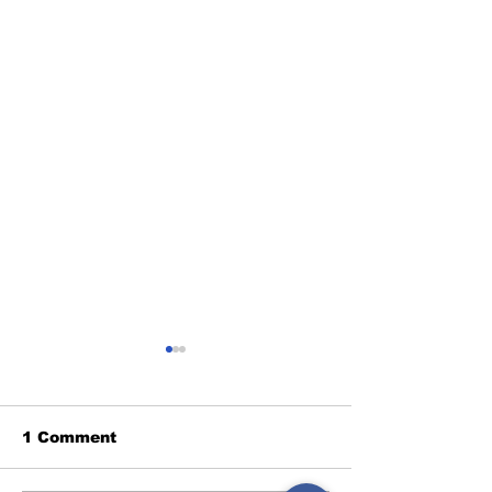
1 Comment