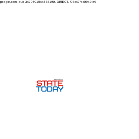
google.com, pub-3470501544538190, DIRECT, f08c47fec0942fa0