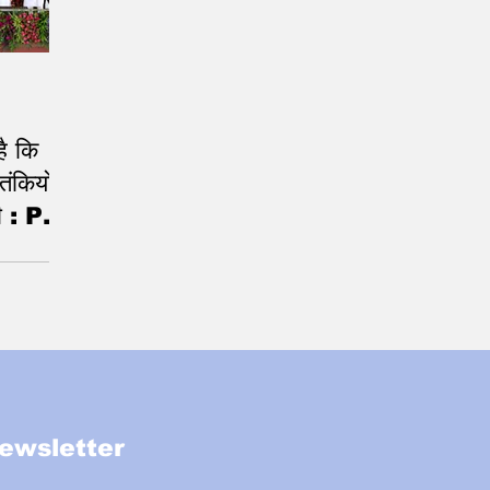
है कि
तंकियों
्री : PM
ित भाषण
ewsletter