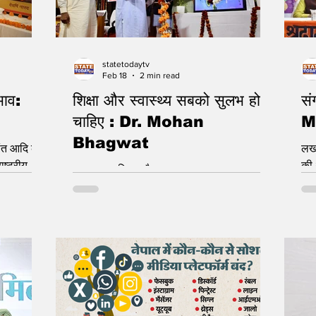
statetodaytv
Feb 18
2 min read
भाव:
शिक्षा और स्वास्थ्य सबको सुलभ होना
सं
चाहिए : Dr. Mohan
M
Bhagwat
ांत आदि के
लखन
की 
लखनऊ । शिक्षा और स्वास्थ्य मूलभूत आवश्यकता
र्माण के
लेक
है। यह व्यवसाय नहीं हो सकते। शिक्षा और स्वास्थ्य
िक संगठन
स्व
सबके लिए सुलभ होने चाहिए। ये बातें सरसंघचालक
ं। ये बातें
भाग
डॉ. मोहन भागवत ने बुधवार को लखनऊ
तीय सह
शिश
विश्वविद्यालय के मालवीय सभागार में आयोजित
को नारद जयंती
कही
शोधार्थी संवाद कार्यक्रम में कहीं। उन्होंने कहा कि
्यक्रम में
हुए
पश्चिम के लोगों ने शिक्षा के साथ खिलवाड़ किया।
0 वर्ष की
रोक
हमारी शिक्षा व्यवस्था हटाकर अपनी थोपी। जिससे
यकर्त
का 
उन्हें काम करने के लिए काले अंग्रेज मिल जाए।