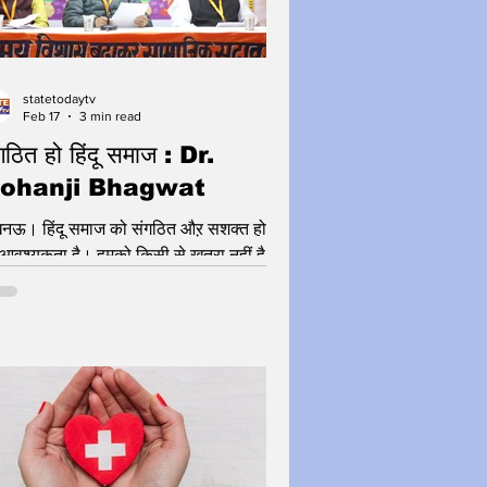
statetodaytv
Feb 17
3 min read
गठित हो हिंदू समाज : Dr.
ohanji Bhagwat
ऊ। हिंदू समाज को संगठित औऱ सशक्त होने
आवश्यकता है। हमको किसी से खतरा नहीं है,
िन सावधान रहना है। यह बात राष्ट्रीय
यंसेवक संघ के सरसंघचालक डॉ. मोहन जी
वत ने लखनऊ के निराला नगर स्थित सरस्वती
ु मंदिर में सामाजिक सद्भाव बैठक में बोलते हुए
। हिंदुओं की घटती जनसंख्या पर चिंता जताते
 उन्होंने लालच और जबरदस्ती हो रहे मतांतरण पर
 लगाने की बात कही। उन्होंने कहा कि घर वापसी
काम तेज होना चाहिए। जो लोग हिंदू धर्म में लौटें,