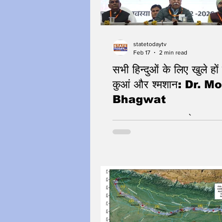
statetodaytv
Feb 17
2 min read
सभी हिन्दुओं के लिए खुले हों 
कुआं और श्मशान: Dr. 
Bhagwat
ट भरना, ज्यादा कमाना, उपभोग करना क
है। करियर कमाने से ज्यादा बाँटने में है।
ऐसी शिक्षा दें जो अमीर होकर दान दें, दूस
जीना सीखें। घरों में ऐसे संस्कार देने हों
अनुसार बच्चे यह समझें कि हमारा हित ह
है। मेरे लिए मेरा देश ही पहले है। विद्य
देश के लिए कमाना चाहिए।