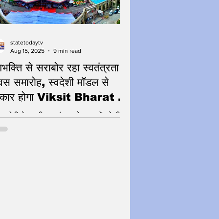
ं।
statetodaytv
Aug 15, 2025
9 min read
शभक्ति से सराबोर रहा स्वतंत्रता
वस समारोह, स्वदेशी मॉडल से
कार होगा Viksit Bharat का
कल्प - सीएम योगी
म योगी ने स्वाधीनता संग्राम के नायकों को दी
्धांजलि