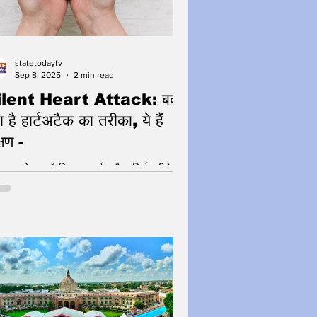
ा ध्यान भी हमें रखना होगा। बढ़ती
statetodaytv
Sep 8, 2025
2 min read
ilent Heart Attack: बदल
ा है हार्टअटैक का तरीका, ये हैं
्षण -
ा आपको पता है कि अब हार्ट अटैक सिर्फ सीने के
द तक सीमित नहीं रहा? आजकल कई लोग Silent
rt Attack का शिकार हो रहे हैं, जिसमें कोई
ष्ट चेतावनी नहीं मिलती। यह खतरनाक स्थिति
ा दर्द, बिना पसीने या सामान्य लक्षणों के हो सकती
– और जानलेवा भी साबित हो सकती है अगर समय
े पहचान न हो। इस लेख में हम आपको बताएंगे
ent Heart Attack के लक्षण, कारण, जोखिम
बचाव के उपाय, ताकि आप समय रहते सतर्क हो