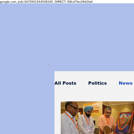
google.com, pub-3470501544538190, DIRECT, f08c47fec0942fa0
All Posts
Politics
News
Personality