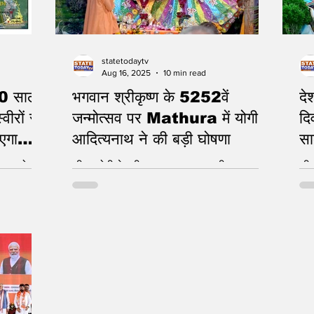
सके
statetodaytv
Aug 16, 2025
10 min read
 60 साल
भगवान श्रीकृष्ण के 5252वें
दे
वीरों से
जन्मोत्सव पर Mathura में योगी
दि
गा
आदित्यनाथ ने की बड़ी घोषणा
सा
सं
िलकर खोली
सीएम योगी ने श्रीकृष्ण जन्मस्थान पर दी जन्माष्टमी
सीए
की बधाई, सनातन धर्म के संरक्षण पर दिया जोर
श्रद