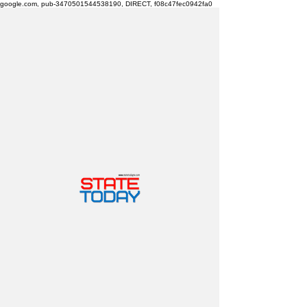
google.com, pub-3470501544538190, DIRECT, f08c47fec0942fa0