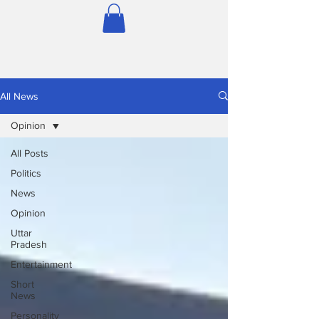
All News
Opinion
All Posts
Politics
News
Opinion
Uttar
Pradesh
Entertainment
Short
News
Personality