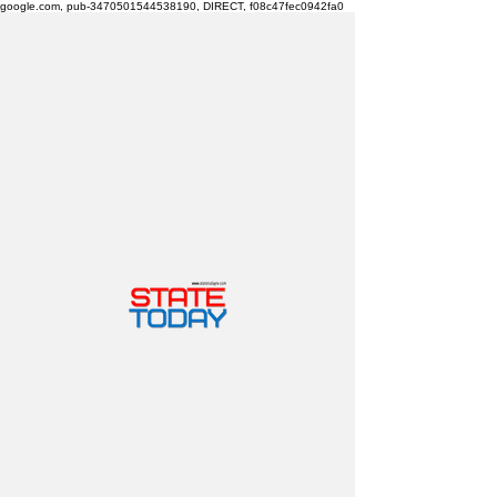
google.com, pub-3470501544538190, DIRECT, f08c47fec0942fa0