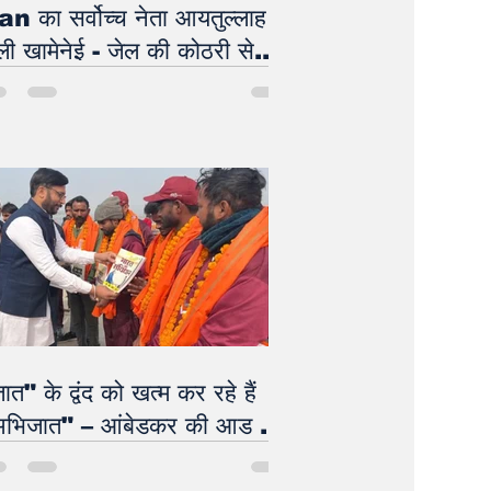
an का सर्वोच्च नेता आयतुल्लाह
ी ख़ामेनेई - जेल की कोठरी से..
 बार फिर बंकर में
ात" के द्वंद को खत्म कर रहे हैं
भिजात" – आंबेडकर की आड़ में
P को बदनाम करने के विपक्षी