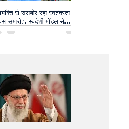
शभक्ति से सराबोर रहा स्वतंत्रता
वस समारोह, स्वदेशी मॉडल से
कार होगा Viksit Bharat का
कल्प - सीएम योगी