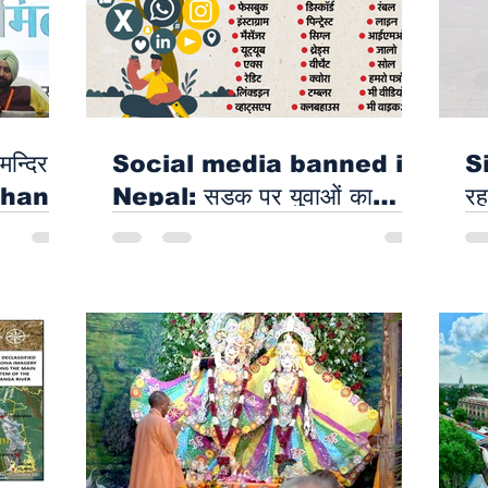
उत्साह
Gomti Book Festival पर
Bo
 बरेली
चढ़ा सूफियाना रंग
लख
ि शोभा
मन्दिर,
Social media banned in
S
Mohan
Nepal: सड़क पर युवाओं का
रह
बवाल, संसद भवन में भी घुसे; पुलिस
लक
फायरिंग में 14 की मौत, 42 घायल
#Gen-Z