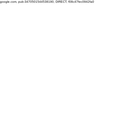
google.com, pub-3470501544538190, DIRECT, f08c47fec0942fa0