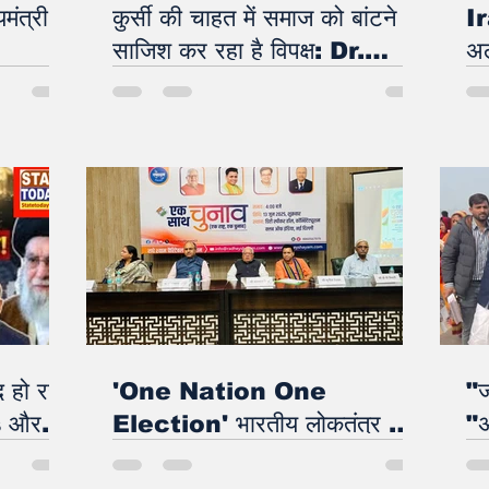
मंत्री
कुर्सी की चाहत में समाज को बांटने की
Ir
h
साजिश कर रहा है विपक्ष: Dr.
अल
Dinesh Sharma
एक
 हो रहे
'One Nation One
"ज
s और
Election' भारतीय लोकतंत्र को
"अ
मजबूत करेगा : कलराज मिश्र
BJ