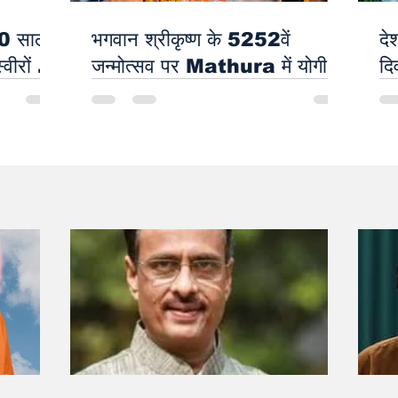
 60 साल
भगवान श्रीकृष्ण के 5252वें
दे
वीरों से
जन्मोत्सव पर Mathura में योगी
दि
गा
आदित्यनाथ ने की बड़ी घोषणा
सा
सं