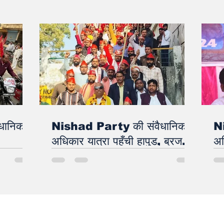
ज़राइल
सा
ीद
धानिक
Nishad Party की संवैधानिक
N
अधिकार यात्रा पहुँची हापुड़, ब्रज
अध
घाट से लेकर मीरा के रेती तक भव्य
स्वागत