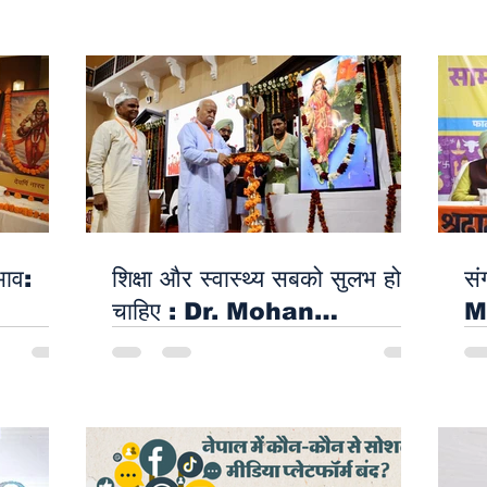
का सफल
दिव्यता और भव्यता के साथ
R
arth
Devendra Mohan
के
वर्षीय
Bhaiya Ji के सानिध्य में मनाया
लि
गया संत कृपाल सिंह जी महाराज का
D
जन्मदिवस एवं भंडारा
B
भाव:
शिक्षा और स्वास्थ्य सबको सुलभ होना
सं
चाहिए : Dr. Mohan
M
Bhagwat
निज़ामी बंधु और दास्तानगोई के साथ
कह