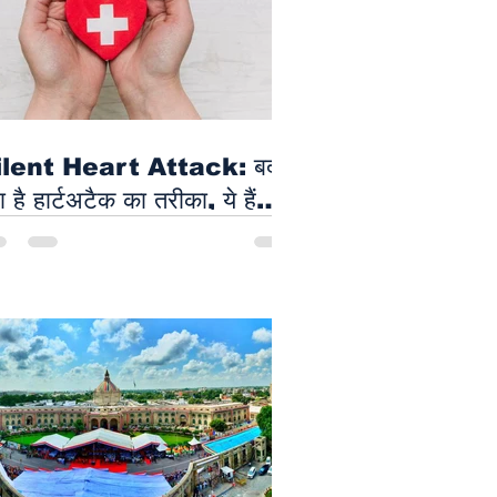
ok Festival का सातवां दिन
नऊ में रहा यादगार
ilent Heart Attack: बदल
ा है हार्टअटैक का तरीका, ये हैं
्षण -