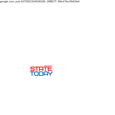
google.com, pub-3470501544538190, DIRECT, f08c47fec0942fa0