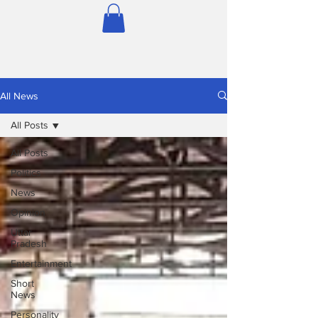
All News
All Posts
All Posts
Politics
News
Opinion
Uttar
Pradesh
Entertainment
Short
News
Personality