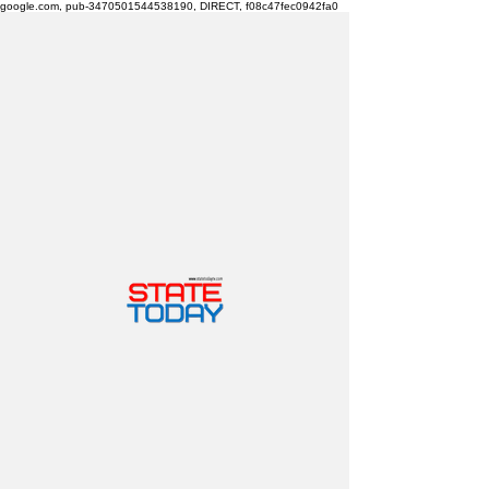
google.com, pub-3470501544538190, DIRECT, f08c47fec0942fa0