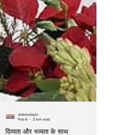
statetodaytv
Feb 6
2 min read