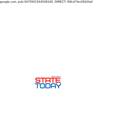
google.com, pub-3470501544538190, DIRECT, f08c47fec0942fa0