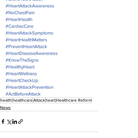
#HeartAttackAwareness
#NoChestPain
#HeartHealth
#CardiacCare
#HeartAttackSymptoms
#HeartHealthMatters
#PreventHeartAttack
#HeartDiseaseAwareness
#KnowTheSigns
#HealthyHeart
#HeartWellness
#HeartCheckUp
#HeartAttackPrevention
#ActBeforeAttack
health
healthcare
Attack
heart
Healthcare Reform
News