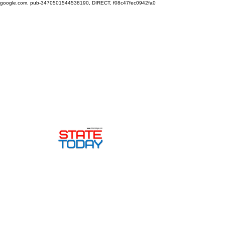
google.com, pub-3470501544538190, DIRECT, f08c47fec0942fa0