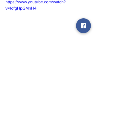
https://www.youtube.com/watch?
v=1ofgHpGMnH4
#Ayodhya
#rammandir
#Uttarpradesh
#Ram
cm yogi adityanath
uttar pradesh
ayodhya
ram mandir ayodhya
Opinion
See All
Recent Posts