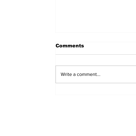
Comments
Write a comment...
बीबीडी ग्रुप की ओर से श्री कृष्ण
जन्माष्टमी के पावन पर्व की शुभकामनाएं
– विराज सागर दास
Subscribe to Our N