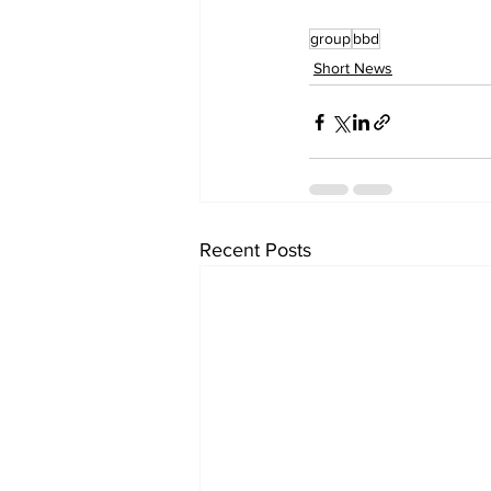
group
bbd
Short News
Recent Posts