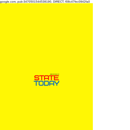
google.com, pub-3470501544538190, DIRECT, f08c47fec0942fa0