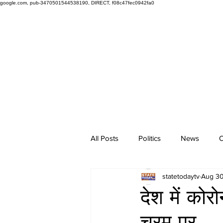
google.com, pub-3470501544538190, DIRECT, f08c47fec0942fa0
All Posts
Politics
News
O
statetodaytv
Aug 30
देश में को
चरम पर