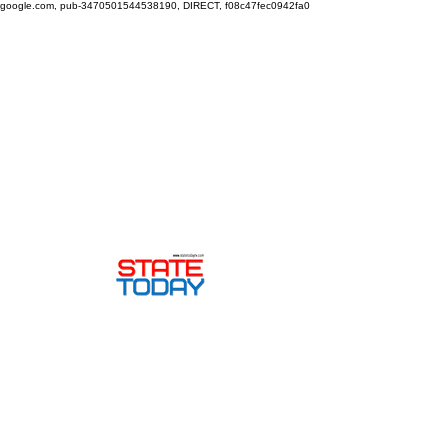
google.com, pub-3470501544538190, DIRECT, f08c47fec0942fa0