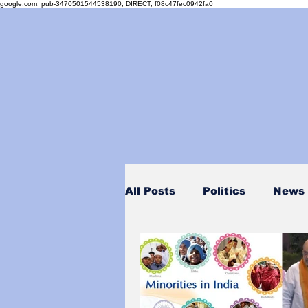
google.com, pub-3470501544538190, DIRECT, f08c47fec0942fa0
All Posts
Politics
News
Personality