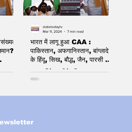
statetodaytv
Mar 11, 2024
7 min read
पसंख्यकों
भारत में लागू हुआ CAA :
पाकिस्तान, अफगानिस्तान, बांग्लादेश
के हिंदू, सिख, बौद्ध, जैन, पारसी और
रिपोर्ट
ईसाई प्रवासी समुदायों को मिलेगी
या। इस
अनाथ नहीं है प्रवासी गैर मुस्लिम
नागरिकता - Detail Report,
धन अधिनियम
पड़ोसी
मनुष्यता को आह्लादित करने वाला है
निर्णय - योगी
ewsletter