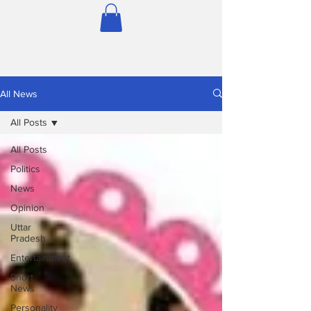
All News
All Posts
All Posts
Politics
News
Opinion
Uttar
Pradesh
Entertainment
Short
News
Personality