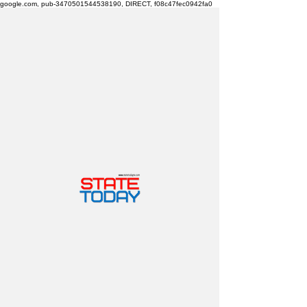
google.com, pub-3470501544538190, DIRECT, f08c47fec0942fa0