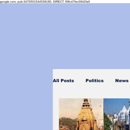
google.com, pub-3470501544538190, DIRECT, f08c47fec0942fa0
All Posts
Politics
News
Personality