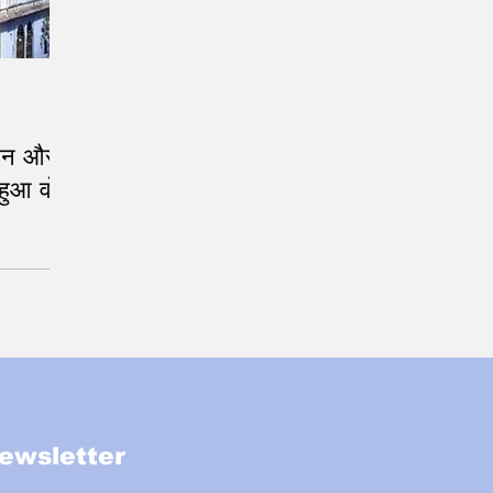
ासन और
 हुआ वो
ewsletter