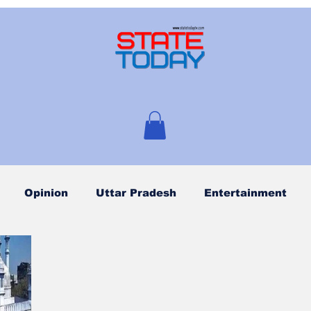
Opinion
Uttar Pradesh
Entertainment