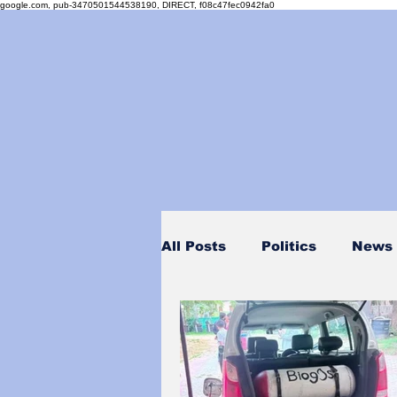
google.com, pub-3470501544538190, DIRECT, f08c47fec0942fa0
All Posts
Politics
News
Personality