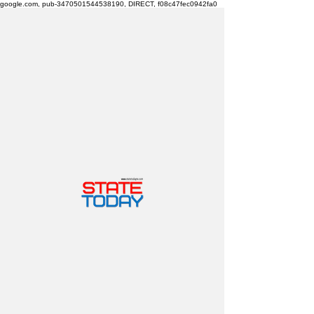
google.com, pub-3470501544538190, DIRECT, f08c47fec0942fa0