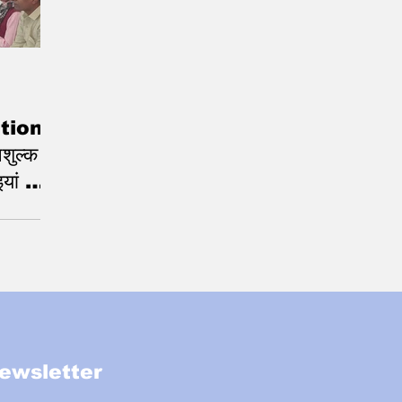
tion
िशुल्क
इयां और
व्यवस्थाएं,
ewsletter