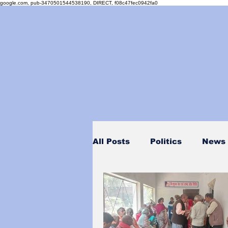
google.com, pub-3470501544538190, DIRECT, f08c47fec0942fa0
All Posts
Politics
News
Personality