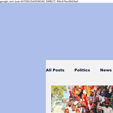
google.com, pub-3470501544538190, DIRECT, f08c47fec0942fa0
All Posts
Politics
News
Personality