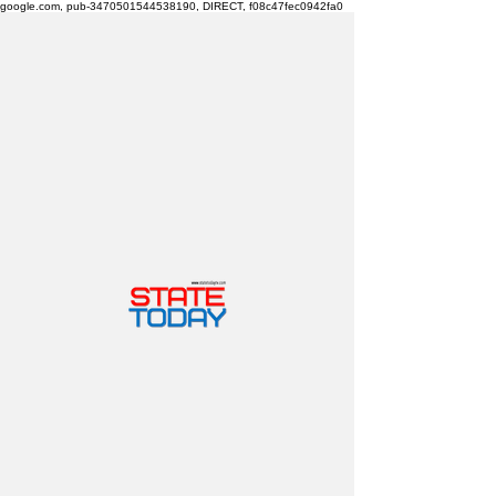
google.com, pub-3470501544538190, DIRECT, f08c47fec0942fa0