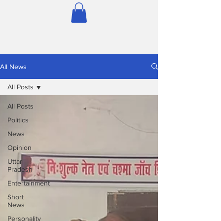
All News
All Posts
All Posts
Politics
News
Opinion
Uttar
Pradesh
Entertainment
Short
News
Personality