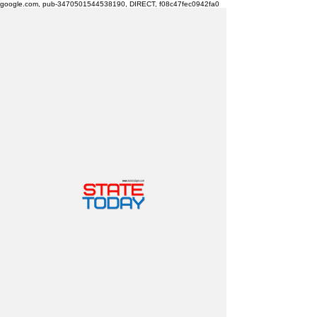
google.com, pub-3470501544538190, DIRECT, f08c47fec0942fa0