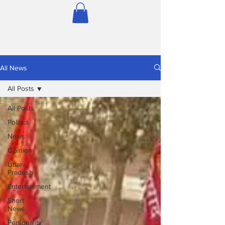
All News
All Posts
All Posts
Politics
News
Opinion
Uttar
Pradesh
Entertainment
Short
News
Personality