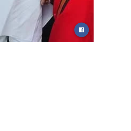
statetodaytv
Dec 6, 2024
4 min read
Nishad Party की संवैधानिक
अधिकार यात्रा पहुँची हापुड़, ब्रज घाट
से लेकर मीरा के रेती तक भव्य स्वागत