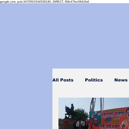
google.com, pub-3470501544538190, DIRECT, f08c47fec0942fa0
All Posts
Politics
News
Personality